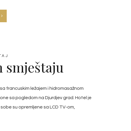
TAJ
 smještaju
4 sa francuskim ležajem i hidromasažnom
ne sa pogledom na Djurdjev grad. Hotel je
e sobe su opremljene sa LCD TV-om,