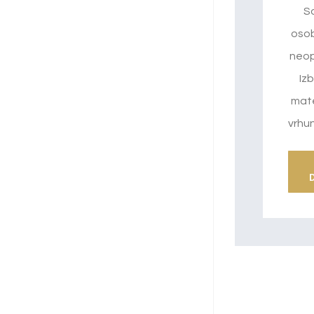
S
osob
neop
Izb
mate
vrhu