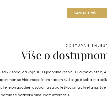
SAZNAJTE VIŠE
DOSTUPAN SMJEŠ
Više o dostupnom
 sa 27 soba, od kojih su 11 jednokrevetnih, 11 dvokrevetnih, 
 apartman sa hidromasažnom kadom. Od toga 8 soba ima balko
om, te je prilagodjen osobama sa poteškoćama u kretanju. Sv
 barom te bežičnim pristupom internetu.