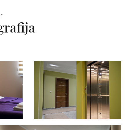
L”
grafija