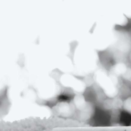
dmor & Gas
Stojimo na usluzi da učinimo Va