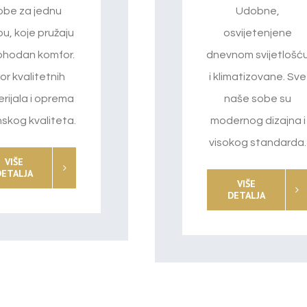
obe za jednu
Udobne,
u, koje pružaju
osvijetenjene
hodan komfor.
dnevnom svijetlošć
or kvalitetnih
i klimatizovane. Sve
rijala i oprema
naše sobe su
nskog kvaliteta.
modernog dizajna i
visokog standarda.
VIŠE
DETALJA
VIŠE
DETALJA