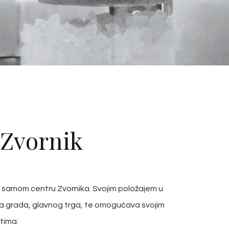
 Zvornik
i u samom centru Zvornika. Svojim položajem u
kata grada, glavnog trga, te omogućava svojim
stima.