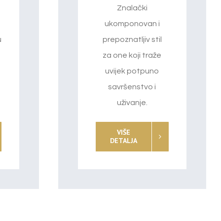
Znalački
ukomponovan i
u
prepoznatljiv stil
za one koji traže
uvijek potpuno
savršenstvo i
uživanje.
VIŠE
DETALJA