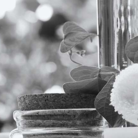
tronomija
š boravak nezaboravnim