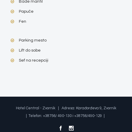
Bade mantil
Papuče
Fen
Parking mesto
Lift do sobe
Sef na recepciji
Hotel Central - Zvornik | Adresa: Karađorđeva 9, Zvornik
| Telefon: +38756/ 490-130 i +38756/490-129 |
Facebook
Instagram