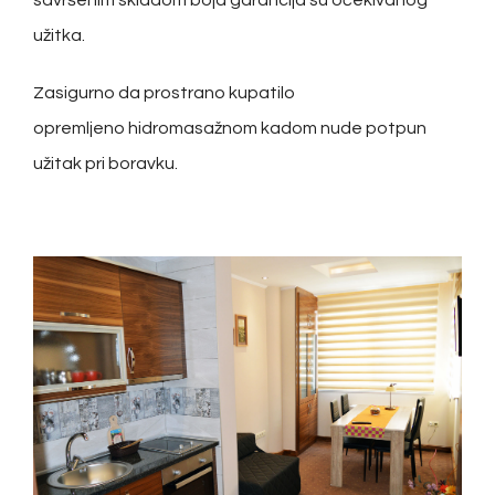
savršenim skladom boja garancija su očekivanog
užitka.
Zasigurno da prostrano kupatilo
opremljeno hidromasažnom kadom nude potpun
užitak pri boravku.