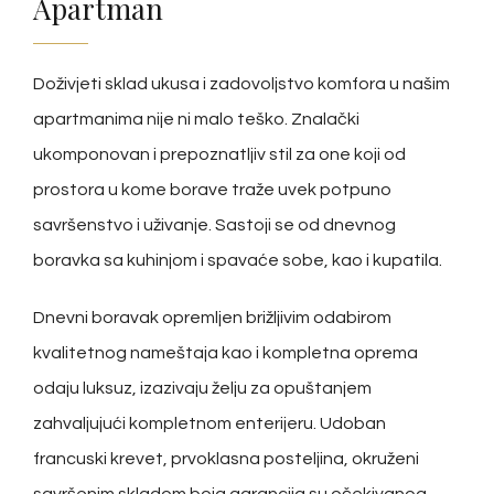
Apartman
Doživjeti sklad ukusa i zadovoljstvo komfora u našim
apartmanima nije ni malo teško. Znalački
ukomponovan i prepoznatljiv stil za one koji od
prostora u kome borave traže uvek potpuno
savršenstvo i uživanje. Sastoji se od dnevnog
boravka sa kuhinjom i spavaće sobe, kao i kupatila.
Dnevni boravak opremljen brižljivim odabirom
kvalitetnog nameštaja kao i kompletna oprema
odaju luksuz, izazivaju želju za opuštanjem
zahvaljujući kompletnom enterijeru. Udoban
francuski krevet, prvoklasna posteljina, okruženi